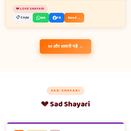
❤️ LOVE SHAYARI
📋 Copy
WA
FB
Read →
📜 और शायरी पढ़ें →
SAD-SHAYARI
💔 Sad Shayari