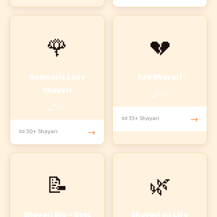
🌹
💔
Romantic Love
Sad Shayari
دردِ دل
Shayari
رومانس
📜 33+ Shayari
→
📜 30+ Shayari
→
📝
🌿
Shayari Bio – Best
Shayari on Life