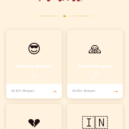
❧
😎
🙏
Attitude Shayari
Bhakti Shayari
بھکتی
رویہ
📜 30+ Shayari
→
📜 30+ Shayari
→
💔
🇮🇳