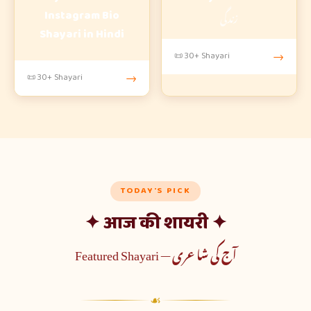
زندگی
Instagram Bio
Shayari in Hindi
📜 30+ Shayari
→
📜 30+ Shayari
→
TODAY'S PICK
✦ आज की शायरी ✦
آج کی شاعری — Featured Shayari
☙