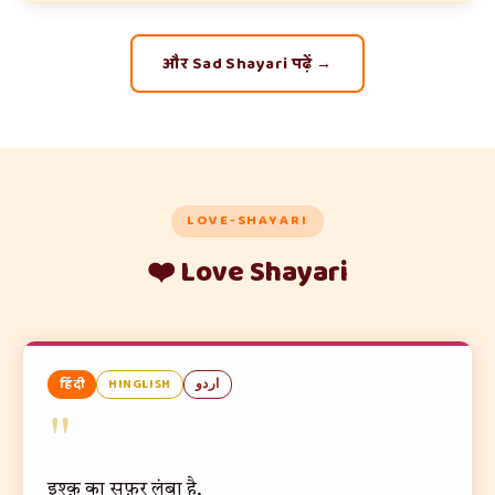
और Sad Shayari पढ़ें →
LOVE-SHAYARI
❤️ Love Shayari
हिंदी
HINGLISH
اردو
"
इश्क़ का सफ़र लंबा है,