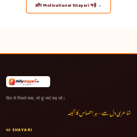
और Motivational Shayari पढ़ें →
दिल से निकले शब्द, जो छू जाएं रूह को।
شاعری دل سے — ہر احساس کا آئینہ
📜 SHAYARI