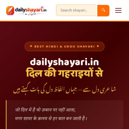
🔍
✦ BEST HINDI & URDU SHAYARI ✦
dailyshayari.in
दिल की गहराइयों से
شاعری دل سے — جہاں الفاظ دل کی بات کہتے ہیں
जो दिल में है वो ज़बान पर नहीं आता,
मगर शायर के क़लम से हर बात बन जाती है।