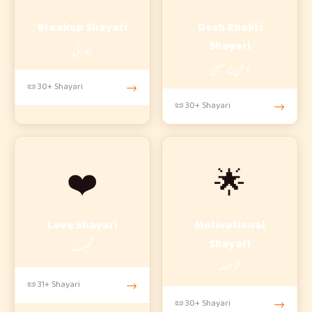
Breakup Shayari
Desh Bhakti
جدائی
Shayari
وطن پرستی
📜 30+ Shayari
→
📜 30+ Shayari
→
❤️
🌟
Love Shayari
Motivational
محبت
Shayari
حوصلہ
📜 31+ Shayari
→
📜 30+ Shayari
→