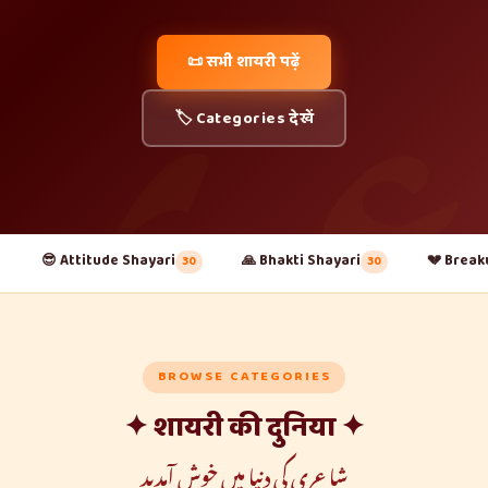
عری
📜 सभी शायरी पढ़ें
🏷️ Categories देखें
😎 Attitude Shayari
🙏 Bhakti Shayari
💔 Break
30
30
BROWSE CATEGORIES
✦ शायरी की दुनिया ✦
شاعری کی دنیا میں خوش آمدید