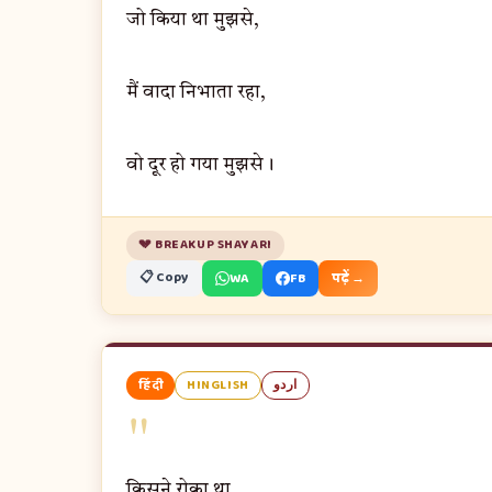
जो किया था मुझसे,
मैं वादा निभाता रहा,
वो दूर हो गया मुझसे।
💔 BREAKUP SHAYARI
📋 Copy
WA
FB
पढ़ें →
हिंदी
HINGLISH
اردو
"
किसने रोका था,