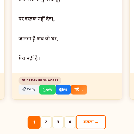
पर दस्तक नहीं देता,
जानता हूँ अब वो घर,
मेरा नहीं है।
💔 BREAKUP SHAYARI
📋 Copy
WA
FB
पढ़ें →
1
2
3
4
अगला →