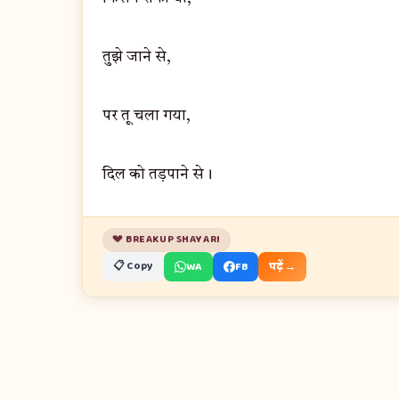
तुझे जाने से,
पर तू चला गया,
दिल को तड़पाने से।
💔 BREAKUP SHAYARI
📋 Copy
WA
FB
पढ़ें →