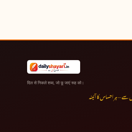
दिल से निकले शब्द, जो छू जाएं रूह को।
ے — ہر احساس کا آئینہ