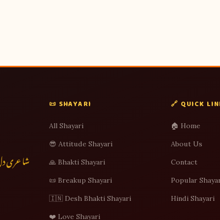
📜 SHAYARI
🔗 QUICK LI
All Shayari
🏠 Home
😎 Attitude Shayari
About Us
شاعری دل س
🙏 Bhakti Shayari
Contact
📜 Breakup Shayari
Popular Shayar
🇮🇳 Desh Bhakti Shayari
Hindi Shayari
❤️ Love Shayari