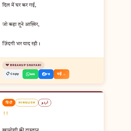
दिल में घर कर गई,
जो कहा तूने आख़िर,
ज़िंदगी भर याद रही।
💔 BREAKUP SHAYARI
📋 Copy
WA
FB
पढ़ें →
हिंदी
HINGLISH
اردو
"
ख़ामोशी की दास्तान,