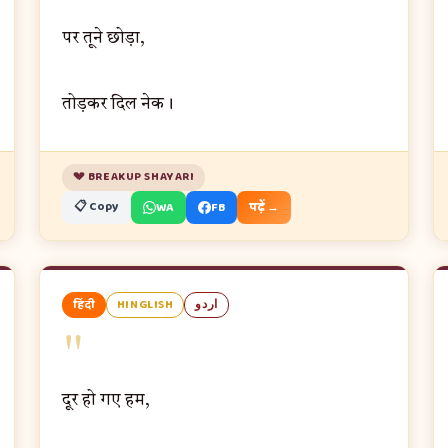
पर तूने छोड़ा,
तोड़कर दिल नेक।
💔 BREAKUP SHAYARI
📋 Copy
WA
FB
पढ़ें →
हिंदी
HINGLISH
اردو
"
दूर हो गए हम,