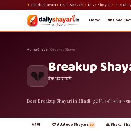
Hindi Shayari
Urdu Shayari
Love Shayari
Sad Sha
Home
❤️ Love Sha
Home
›
Shayari
›
Breakup Shayari
Breakup Shay
💔
ब्रेकअप शायरी
Best Breakup Shayari in Hindi. टूटे दिल की दर्दनाक श
📜 All
😎 Attitude Shayari
🙏 Bhakti Sha
30