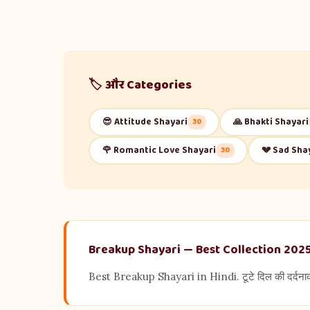
🏷️ और Categories
😎 Attitude Shayari
🙏 Bhakti Shayari
30
🌹 Romantic Love Shayari
💔 Sad Sha
30
Breakup Shayari — Best Collection 202
Best Breakup Shayari in Hindi. टूटे दिल की दर्दना