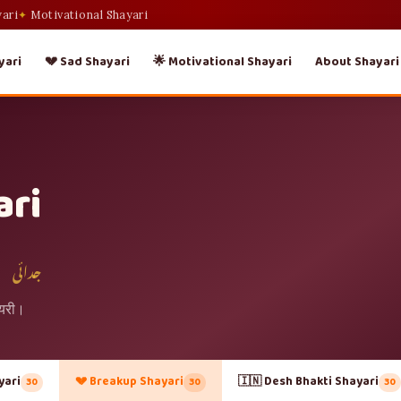
yari
Motivational Shayari
yari
💔 Sad Shayari
🌟 Motivational Shayari
About Shayari
ari
جدائی
ायरी।
yari
💔 Breakup Shayari
🇮🇳 Desh Bhakti Shayari
30
30
30