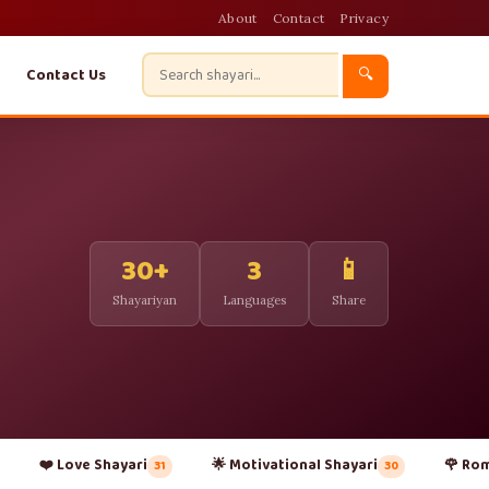
About
Contact
Privacy
Contact Us
🔍
30+
3
📱
Shayariyan
Languages
Share
❤️ Love Shayari
🌟 Motivational Shayari
🌹 Rom
31
30