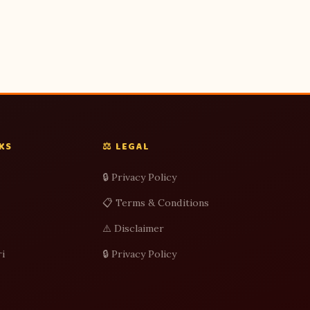
NKS
⚖️ LEGAL
🔒 Privacy Policy
📋 Terms & Conditions
⚠️ Disclaimer
i
🔒 Privacy Policy