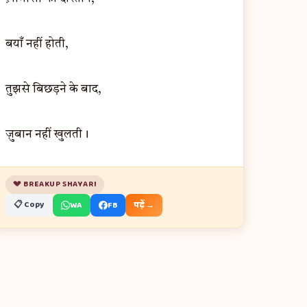
बयाँ नहीं होती,
तुझसे बिछड़ने के बाद,
ज़ुबान नहीं खुलती।
💔 BREAKUP SHAYARI
📋 Copy
WA
FB
पढ़ें →