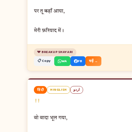
पर तू कहाँ आया,
मेरी फ़रियाद में।
💔 BREAKUP SHAYARI
📋 Copy
WA
FB
पढ़ें →
हिंदी
HINGLISH
اردو
"
वो वादा भूल गया,