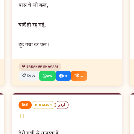
पास थे जो कल,
यादें ही रह गई,
टूट गया हर पल।
💔 BREAKUP SHAYARI
📋 Copy
WA
FB
पढ़ें →
हिंदी
HINGLISH
اردو
"
तेरी गली से गुज़रता हूँ,