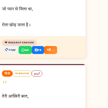
जो प्यार से मिला था,
रोता छोड़ जाता है।
💔 BREAKUP SHAYARI
📋 Copy
WA
FB
पढ़ें →
हिंदी
HINGLISH
اردو
"
तेरी आख़िरी बात,