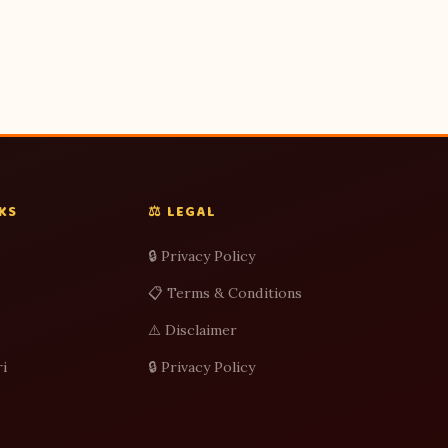
NKS
⚖️ LEGAL
🔒 Privacy Policy
📋 Terms & Conditions
⚠️ Disclaimer
i
🔒 Privacy Policy