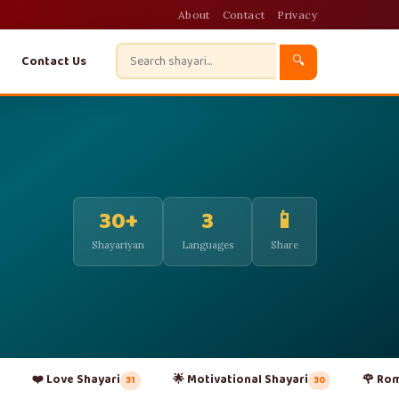
About
Contact
Privacy
Contact Us
🔍
30+
3
📱
Shayariyan
Languages
Share
❤️ Love Shayari
🌟 Motivational Shayari
🌹 Rom
31
30