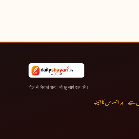
दिल से निकले शब्द, जो छू जाएं रूह को।
ے — ہر احساس کا آئینہ