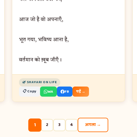
आज जो है वो अपनाएँ,
भूत गया, भविष्य आना है,
वर्तमान को ख़ूब जीएँ।
🌿 SHAYARI ON LIFE
📋 Copy
WA
FB
पढ़ें →
1
2
3
4
अगला →