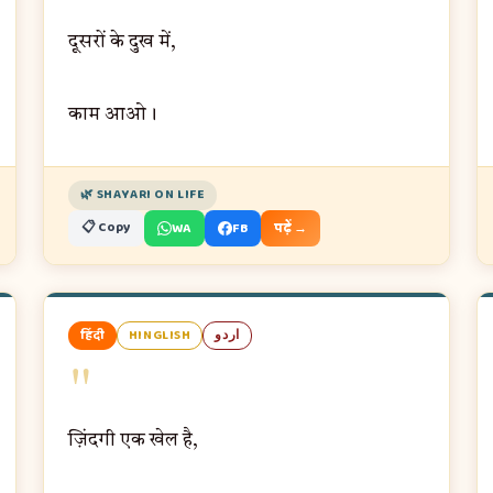
दूसरों के दुख में,
काम आओ।
🌿 SHAYARI ON LIFE
📋 Copy
WA
FB
पढ़ें →
हिंदी
HINGLISH
اردو
"
ज़िंदगी एक खेल है,