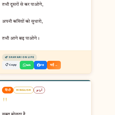
तभी दूसरों से कर पाओगे,
अपनी कमियों को सुधारो,
तभी आगे बढ़ पाओगे।
🌿 SHAYARI ON LIFE
📋 Copy
WA
FB
पढ़ें →
हिंदी
HINGLISH
اردو
"
वक़्त बोलता है,