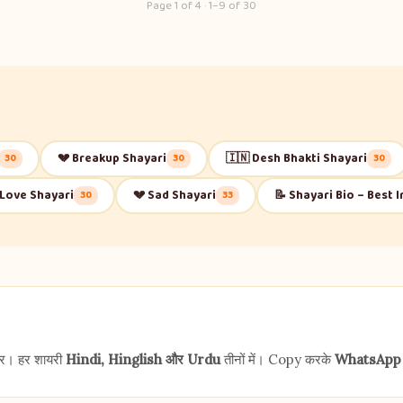
Page 1 of 4 · 1–9 of 30
💔 Breakup Shayari
🇮🇳 Desh Bhakti Shayari
30
30
30
Love Shayari
💔 Sad Shayari
📝 Shayari Bio – Best 
30
33
पर। हर शायरी
Hindi, Hinglish और Urdu
तीनों में। Copy करके
WhatsApp