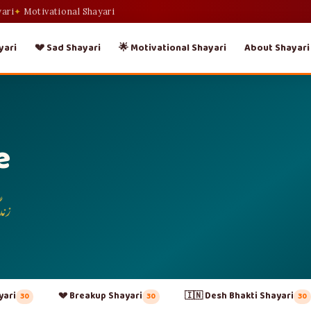
yari
Motivational Shayari
yari
💔 Sad Shayari
🌟 Motivational Shayari
About Shayari
e
زند
yari
💔 Breakup Shayari
🇮🇳 Desh Bhakti Shayari
30
30
30