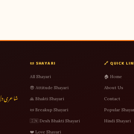
📜 SHAYARI
🔗 QUICK LI
All Shayari
🏠 Home
😎 Attitude Shayari
About Us
شاعری دل س
🙏 Bhakti Shayari
Contact
📜 Breakup Shayari
Popular Shayar
🇮🇳 Desh Bhakti Shayari
Hindi Shayari
❤️ Love Shayari