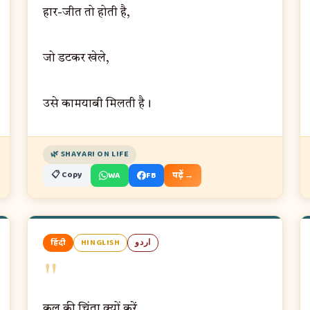
हार-जीत तो होती है,
जो डटकर खेले,
उसे कामयाबी मिलती है।
🌿 SHAYARI ON LIFE
📋 Copy
WA
FB
पढ़ें →
हिंदी
HINGLISH
اردو
"
कल की चिंता क्यों करें,