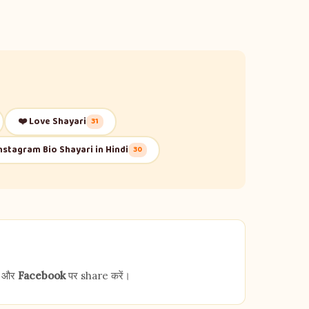
❤️ Love Shayari
31
Instagram Bio Shayari in Hindi
30
और
Facebook
पर share करें।