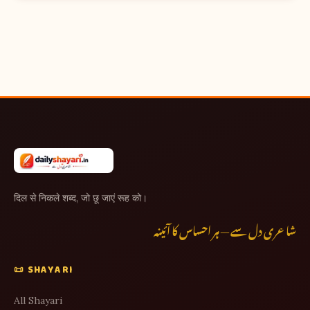
दिल से निकले शब्द, जो छू जाएं रूह को।
شاعری دل سے — ہر احساس کا آئینہ
📜 SHAYARI
All Shayari