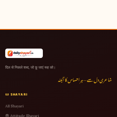
दिल से निकले शब्द, जो छू जाएं रूह को।
شاعری دل سے — ہر احساس کا آئینہ
📜 SHAYARI
All Shayari
😎 Attitude Shayari