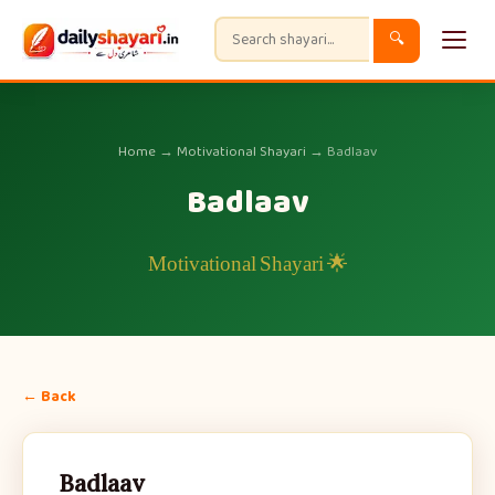
🔍
Home
→
Motivational Shayari
→ Badlaav
Badlaav
🌟 Motivational Shayari
← Back
Badlaav