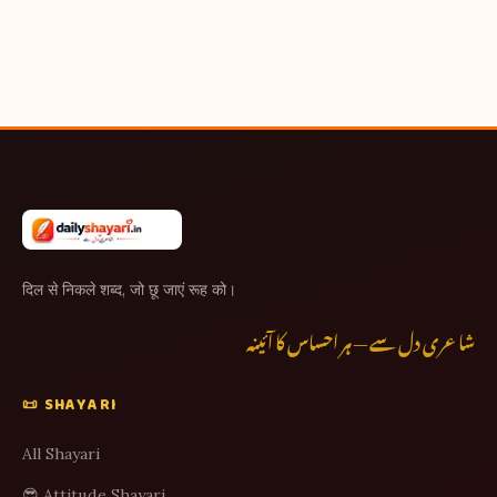
दिल से निकले शब्द, जो छू जाएं रूह को।
شاعری دل سے — ہر احساس کا آئینہ
📜 SHAYARI
All Shayari
😎 Attitude Shayari