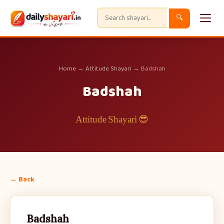
🔍
Home
→
Attitude Shayari
→ Badshah
Badshah
😎 Attitude Shayari
← Back
Badshah