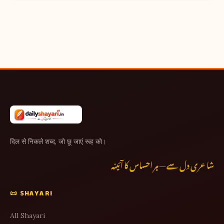
दिल से निकले शब्द, जो छू जाएं रूह को।
شاعری دل سے — ہر احساس کا آئینہ
📜 SHAYARI
All Shayari