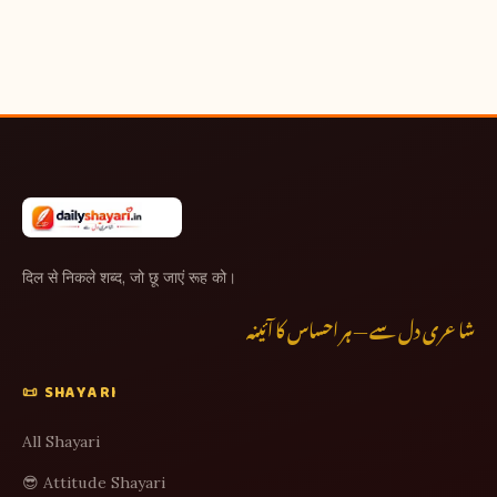
दिल से निकले शब्द, जो छू जाएं रूह को।
شاعری دل سے — ہر احساس کا آئینہ
📜 SHAYARI
All Shayari
😎 Attitude Shayari