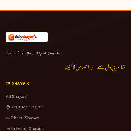
दिल से निकले शब्द, जो छू जाएं रूह को।
شاعری دل سے — ہر احساس کا آئینہ
📜 SHAYARI
All Shayari
😎 Attitude Shayari
🙏 Bhakti Shayari
📜 Breakup Shayari